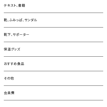
単品
テキスト、書籍
セット販売
靴、ふみっぱ、サンダル
靴下、サポーター
保温グッズ
おすすめ食品
その他
会員費