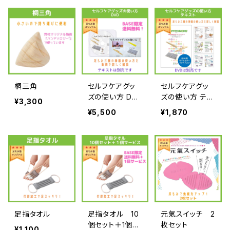
桐三角
セルフケアグッ
セルフケアグッ
ズの使い方 DV
ズの使い方 テキ
¥3,300
D【送料無料】
ストブック
¥5,500
¥1,870
足指タオル
足指タオル 10
元氣スイッチ 2
個セット＋1個サ
枚セット
¥1,100