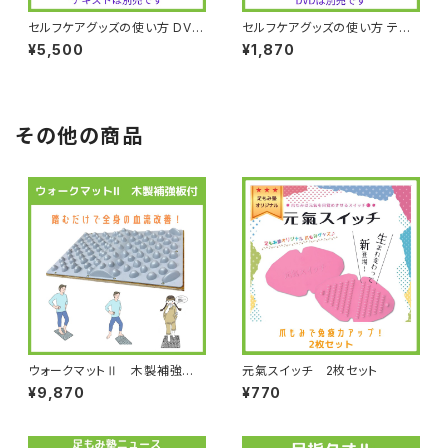
セルフケアグッズの使い方 DVD
セルフケアグッズの使い方 テキ
【送料無料】
ストブック
¥5,500
¥1,870
その他の商品
ウォークマットⅡ 木製補強板
元氣スイッチ 2枚セット
付
¥9,870
¥770