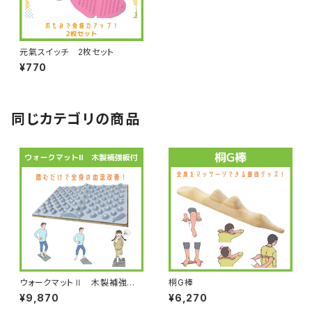
元氣スイッチ 2枚セット
¥770
同じカテゴリの商品
ウォークマットⅡ 木製補強板
桐G棒
付
¥9,870
¥6,270