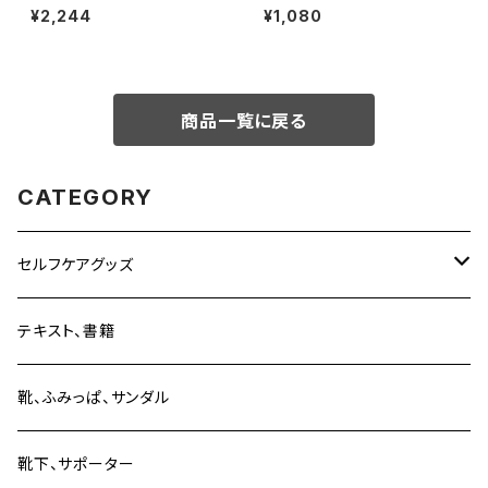
ト【BASE限定 送料無料】
¥2,244
¥1,080
商品一覧に戻る
CATEGORY
セルフケアグッズ
単品
テキスト、書籍
セット販売
靴、ふみっぱ、サンダル
靴下、サポーター