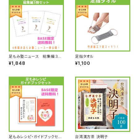
足もみ塾ニュース 総集編３冊
足指タオル
セット【BASE限定 送料無料】
¥1,848
¥1,100
足もみレシピ・ガイドブックセッ
台湾漢方茶 決明子