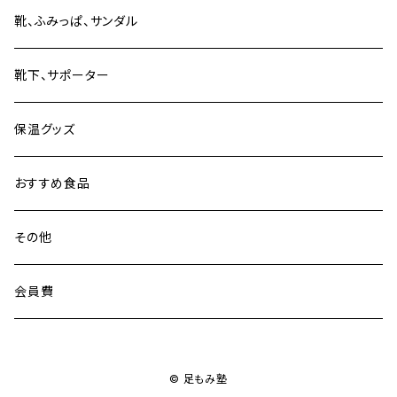
セット販売
靴、ふみっぱ、サンダル
靴下、サポーター
保温グッズ
おすすめ食品
その他
会員費
© 足もみ塾